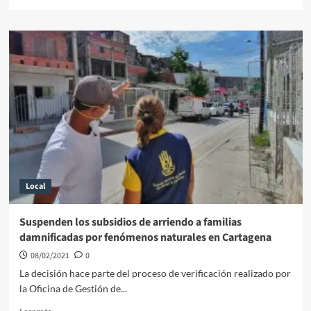
más
sobre
Capturadas
con
drogas
antes
de
tomar
un
vuelo
a
la
isla
de
Local
San
Andrés
Suspenden los subsidios de arriendo a familias
damnificadas por fenómenos naturales en Cartagena
08/02/2021
0
La decisión hace parte del proceso de verificación realizado por
la Oficina de Gestión de...
Leer