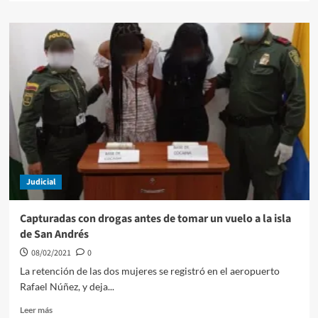
sobre
Autoridades
buscan
garantizar
retorno
de
familias
desplazadas
de
Montecristo,
sur
de
Bolívar
Judicial
Capturadas con drogas antes de tomar un vuelo a la isla
de San Andrés
08/02/2021
0
La retención de las dos mujeres se registró en el aeropuerto
Rafael Núñez, y deja...
Leer
Leer más