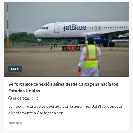
Decomisan
cargamento
de
cemento
en
carretera
del
sur
de
Bolívar
Local
Se fortalece conexión aérea desde Cartagena hacía los
Estados Unidos
08/03/2021
0
La nueva ruta que es operada por la aerolínea JetBlue, conecta
directamente a Cartagena con...
Leer
Leer más
más
sobre