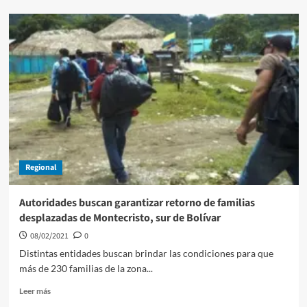
Se
fortalece
conexión
aérea
desde
Cartagena
hacía
los
Estados
Unidos
Regional
Autoridades buscan garantizar retorno de familias
desplazadas de Montecristo, sur de Bolívar
08/02/2021
0
Distintas entidades buscan brindar las condiciones para que
más de 230 familias de la zona...
Leer
Leer más
más