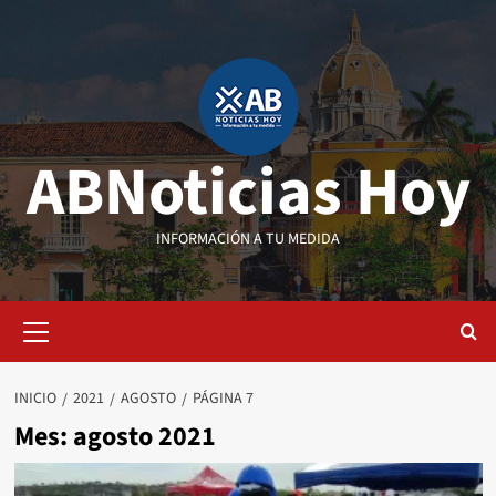
Saltar
al
contenido
ABNoticias Hoy
INFORMACIÓN A TU MEDIDA
Menú
primario
INICIO
2021
AGOSTO
PÁGINA 7
Mes:
agosto 2021