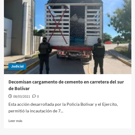
innovación
abierta
se
toma
el
departamento
de
Bolívar
Judicial
Decomisan cargamento de cemento en carretera del sur
de Bolívar
08/03/2021
0
Esta acción desarrollada por la Policía Bolívar y el Ejercito,
permitió la incautación de 7...
Leer
Leer más
más
sobre