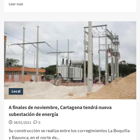
Leer
Leer más
más
sobre
Fiscalía
apela
decisión
de
juez
que
dictó
detención
domiciliaria
contra
funcionarios
del
Local
INPEC
A finales de noviembre, Cartagena tendrá nueva
subestación de energía
08/01/2021
0
Su construcción se realiza entre los corregimientos La Boquilla
y Bayunca, en el norte de...