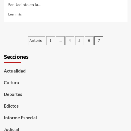
San Jacinto en la...
Leer
Leer más
más
sobre
En
municipios
Paginación
Anterior
1
4
5
6
…
7
del
de
sur
de
Secciones
entradas
Bolívar,
Unidad
de
Actualidad
Víctimas
entrega
Cultura
más
de
Deportes
$2.200
millones
Edictos
de
pesos
Informe Especial
Judicial