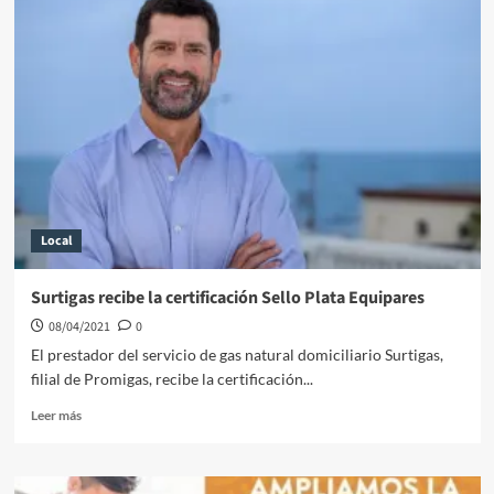
de
María
La
Baja
gestiona
recursos
para
reconstruir
la
vía
a
Local
Puerto
Santander
Surtigas recibe la certificación Sello Plata Equipares
08/04/2021
0
El prestador del servicio de gas natural domiciliario Surtigas,
filial de Promigas, recibe la certificación...
Leer
Leer más
más
sobre
Surtigas