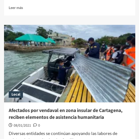
Leer
Leer más
más
sobre
A
finales
de
noviembre,
Cartagena
tendrá
nueva
subestación
de
energía
Local
Afectados por vendaval en zona insular de Cartagena,
reciben elementos de asistencia humanitaria
08/01/2021
0
Diversas entidades se continúan apoyando las labores de