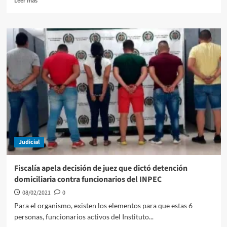
Leer más
más
sobre
Suspenden
los
subsidios
de
arriendo
a
familias
damnificadas
por
fenómenos
naturales
en
Judicial
Cartagena
Fiscalía apela decisión de juez que dictó detención
domiciliaria contra funcionarios del INPEC
08/02/2021
0
Para el organismo, existen los elementos para que estas 6
personas, funcionarios activos del Instituto...