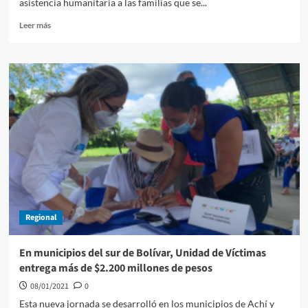
asistencia humanitaria a las familias que se...
Leer
Leer más
más
sobre
Afectados
por
vendaval
en
zona
insular
de
Cartagena,
reciben
elementos
de
asistencia
Regional
humanitaria
En municipios del sur de Bolívar, Unidad de Víctimas
entrega más de $2.200 millones de pesos
08/01/2021
0
Esta nueva jornada se desarrolló en los municipios de Achí y