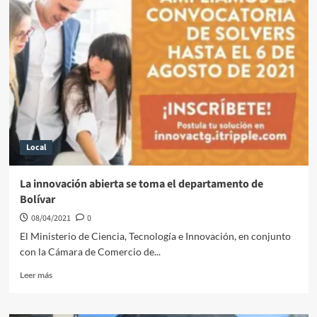
recibe
la
certificación
Sello
Plata
Equipares
Local
La innovación abierta se toma el departamento de
Bolívar
08/04/2021
0
El Ministerio de Ciencia, Tecnología e Innovación, en conjunto
con la Cámara de Comercio de...
Leer
Leer más
más
sobre
La