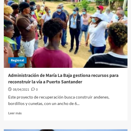
record
finalizan
trabajos
que
realizaba
Surtigas
en
la
isla
de
Regional
Tierra
Bomba
Administración de María La Baja gestiona recursos para
reconstruir la vía a Puerto Santander
08/04/2021
0
Este proyecto de recuperación busca construir andenes,
bordillos y cunetas, con un ancho de 6...
Leer
Leer más
más
sobre
Administración