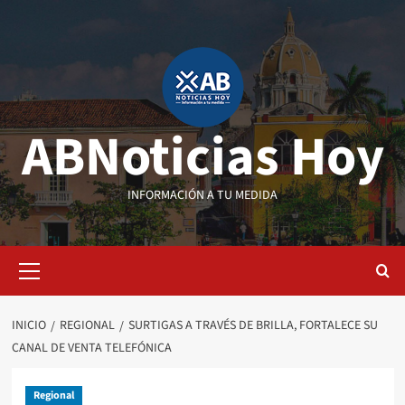
Saltar
al
contenido
ABNoticias Hoy
INFORMACIÓN A TU MEDIDA
Menú
primario
INICIO
REGIONAL
SURTIGAS A TRAVÉS DE BRILLA, FORTALECE SU
CANAL DE VENTA TELEFÓNICA
Regional