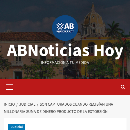
Saltar
al
contenido
ABNoticias Hoy
INFORMACIÓN A TU MEDIDA
Menú
primario
INICIO
JUDICIAL
SON CAPTURADOS CUANDO RECIBÍAN UNA
MILLONARIA SUMA DE DINERO PRODUCTO DE LA EXTORSIÓN
Judicial