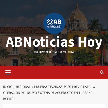
Saltar
al
contenido
ABNoticias Hoy
INFORMACIÓN A TU MEDIDA
Menú
primario
INICIO
REGIONAL
PRUEBAS TÉCNICAS, PASO PREVIO PARA LA
OPERACIÓN DEL NUEVO SISTEMA DE ACUEDUCTO EN TURBANA-
BOLÍVAR