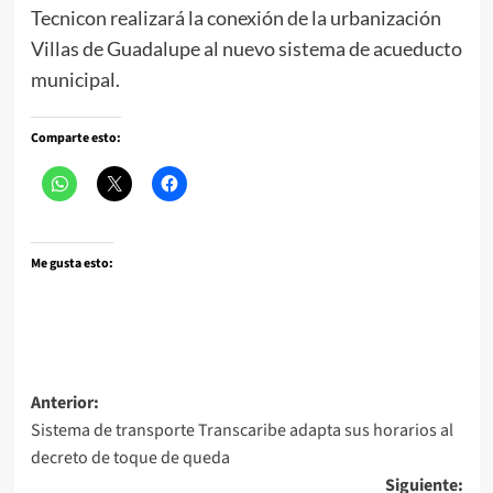
Tecnicon realizará la conexión de la urbanización
Villas de Guadalupe al nuevo sistema de acueducto
municipal.
Comparte esto:
Me gusta esto:
Navegación
Anterior:
Sistema de transporte Transcaribe adapta sus horarios al
de
decreto de toque de queda
entradas
Siguiente: