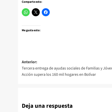
Comparte esto:
Me gusta esto:
Navegación
Anterior:
Tercera entrega de ayudas sociales de Familias y Jóve
de
Acción supera los 160 mil hogares en Bolívar
entradas
Deja una respuesta