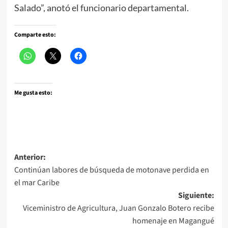
Salado”, anotó el funcionario departamental.
Comparte esto:
Me gusta esto:
Navegación
Anterior:
Continúan labores de búsqueda de motonave perdida en
de
el mar Caribe
entradas
Siguiente:
Viceministro de Agricultura, Juan Gonzalo Botero recibe
homenaje en Magangué