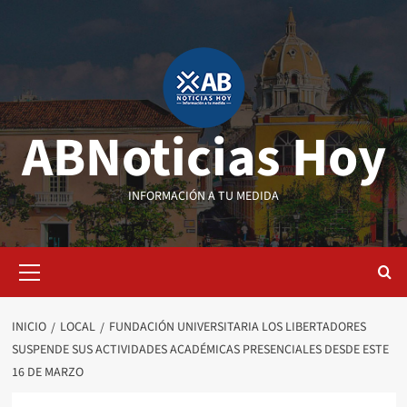
Saltar
al
contenido
ABNoticias Hoy
INFORMACIÓN A TU MEDIDA
Menú
primario
INICIO
LOCAL
FUNDACIÓN UNIVERSITARIA LOS LIBERTADORES
SUSPENDE SUS ACTIVIDADES ACADÉMICAS PRESENCIALES DESDE ESTE
16 DE MARZO