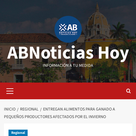
Saltar
al
contenido
ABNoticias Hoy
INFORMACIÓN A TU MEDIDA
Menú
primario
INICIO
REGIONAL
ENTREGAN ALIMENTOS PARA GANADO A
PEQUEÑOS PRODUCTORES AFECTADOS POR EL INVIERNO
Regional