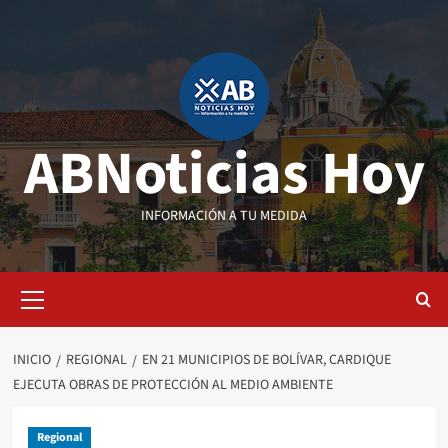
Saltar
al
contenido
ABNoticias Hoy
INFORMACIÓN A TU MEDIDA
Menú
primario
INICIO
REGIONAL
EN 21 MUNICIPIOS DE BOLÍVAR, CARDIQUE
EJECUTA OBRAS DE PROTECCIÓN AL MEDIO AMBIENTE
Regional