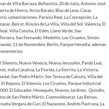
as de Villa Barraza, Bellavista, 20 de Julio, Antonio José
uerta de Hierro, Arroz Barato, Blas de Lezo, Casas
orro; urbanizaciones, Paraíso Real, La Concepción, La
sar, Beirut, Rincón de La Villa, Villa del Sol, Valencia, El
Real, Villa Concha, El Edén, Llano Verde, San
; Ternera, San Fernando, Medellín, Los Ciruelos, Simón
ernando, 11 de Noviembre, Berlín, Parque Heredia; además
 cementerios.
l Silencio, Nueva Venecia, Nueva Jerusalén, Pardo Leal,
s, India Catalina, La Florida, La Sierrita, La Victoria,
al, San Pedro Mártir, Sor Teresa de Calcuta, Villa del
 El Reposo, El Silencio, Los Ciruelos, Parque Industrial
2000, El Educador, Henequén, Nuevos Jardines, Quindío,
Altos de San Pedro Mártir, Coomuldesecar, Las Reinas,
nuela Vergara de Curi, El Nazareno, Andrés Pastrana, La