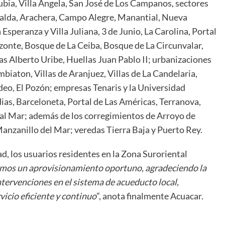
Rubia, Villa Ángela, San José de Los Campanos, sectores
ralda, Arachera, Campo Alegre, Manantial, Nueva
 Esperanza y Villa Juliana, 3 de Junio, La Carolina, Portal
zonte, Bosque de La Ceiba, Bosque de La Circunvalar,
llas Alberto Uribe, Huellas Juan Pablo II; urbanizaciones
biaton, Villas de Aranjuez, Villas de La Candelaria,
odeo, El Pozón; empresas Tenaris y la Universidad
ias, Barceloneta, Portal de Las Américas, Terranova,
a al Mar; además de los corregimientos de Arroyo de
anzanillo del Mar; veredas Tierra Baja y Puerto Rey.
d, los usuarios residentes en la Zona Suroriental
os un aprovisionamiento oportuno, agradeciendo la
tervenciones en el sistema de acueducto local,
icio eficiente y continuo
”, anota finalmente Acuacar.