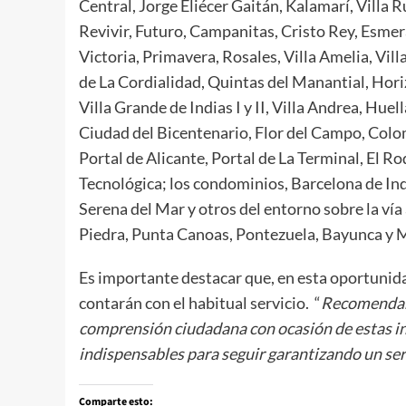
Central, Jorge Eliécer Gaitán, Kalamarí, Villa 
Revivir, Futuro, Campanitas, Cristo Rey, Esme
Victoria, Primavera, Rosales, Villa Amelia, Villa
de La Cordialidad, Quintas del Manantial, Hori
Villa Grande de Indias I y II, Villa Andrea, Hue
Ciudad del Bicentenario, Flor del Campo, Colom
Portal de Alicante, Portal de La Terminal, El R
Tecnológica; los condominios, Barcelona de Ind
Serena del Mar y otros del entorno sobre la ví
Piedra, Punta Canoas, Pontezuela, Bayunca y M
Es importante destacar que, en esta oportunida
contarán con el habitual servicio. “
Recomendam
comprensión ciudadana con ocasión de estas in
indispensables para seguir garantizando un serv
Comparte esto: