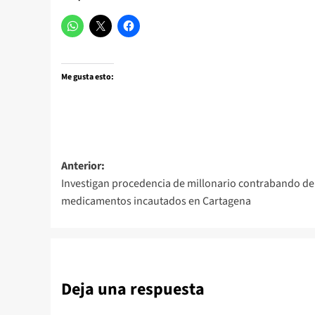
Me gusta esto:
Navegación
Anterior:
Investigan procedencia de millonario contrabando de
de
medicamentos incautados en Cartagena
entradas
Deja una respuesta