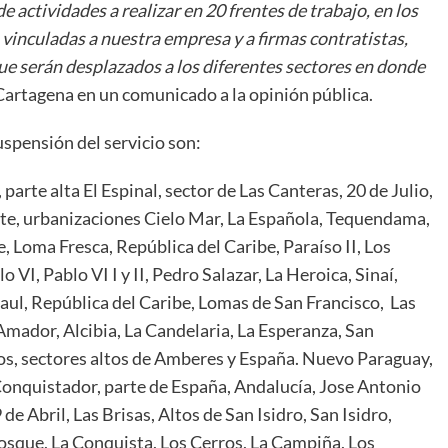
actividades a realizar en 20 frentes de trabajo, en los
 vinculadas a nuestra empresa y a firmas contratistas,
e serán desplazados a los diferentes sectores en donde
 Cartagena en un comunicado a la opinión pública.
uspensión del servicio son:
arte alta El Espinal, sector de Las Canteras, 20 de Julio,
nte, urbanizaciones Cielo Mar, La Española, Tequendama,
e, Loma Fresca, República del Caribe, Paraíso II, Los
 VI, Pablo VI I y II, Pedro Salazar, La Heroica, Sinaí,
aul, República del Caribe, Lomas de San Francisco, Las
 Amador, Alcibia, La Candelaria, La Esperanza, San
os, sectores altos de Amberes y España. Nuevo Paraguay,
Conquistador, parte de España, Andalucía, Jose Antonio
de Abril, Las Brisas, Altos de San Isidro, San Isidro,
sque, La Conquista, Los Cerros, La Campiña, Los