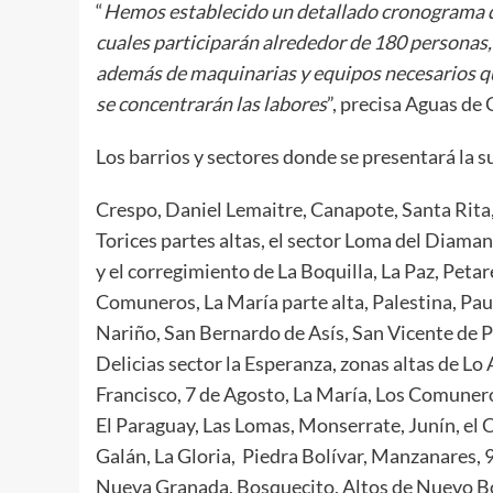
“
Hemos establecido un detallado cronograma de 
cuales participarán alrededor de 180 personas,
además de maquinarias y equipos necesarios qu
se concentrarán las labores
”, precisa Aguas de
Los barrios y sectores donde se presentará la s
Crespo, Daniel Lemaitre, Canapote, Santa Rita, p
Torices partes altas, el sector Loma del Diama
y el corregimiento de La Boquilla, La Paz, Petar
Comuneros, La María parte alta, Palestina, Paulo
Nariño, San Bernardo de Asís, San Vicente de P
Delicias sector la Esperanza, zonas altas de Lo
Francisco, 7 de Agosto, La María, Los Comuner
El Paraguay, Las Lomas, Monserrate, Junín, el 
Galán, La Gloria, Piedra Bolívar, Manzanares, 9 
Nueva Granada, Bosquecito, Altos de Nuevo Bo