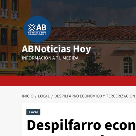
Saltar
al
contenido
ABNoticias Hoy
INFORMACIÓN A TU MEDIDA
INICIO
LOCAL
DESPILFARRO ECONÓMICO Y TERCERIZACIÓN D
Local
Despilfarro eco