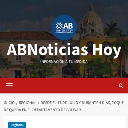
Saltar
al
contenido
ABNoticias Hoy
INFORMACIÓN A TU MEDIDA
Menú
primario
INICIO
REGIONAL
DESDE EL 17 DE JULIO Y DURANTE 4 DÍAS, TOQUE
DE QUEDA EN EL DEPARTAMENTO DE BOLÍVAR
Regional