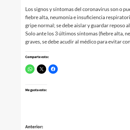
Los signos y síntomas del coronavirus son o pued
fiebre alta, neumonía e insuficiencia respirat
gripe normal; se debe aislar y guardar reposo al
Solo ante los 3 últimos síntomas (fiebre alta, n
graves, se debe acudir al médico para evitar con
Comparte esto:
Me gusta esto:
Navegación
Anterior: