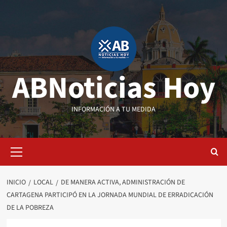
Saltar
al
contenido
ABNoticias Hoy
INFORMACIÓN A TU MEDIDA
Menú
primario
INICIO
LOCAL
DE MANERA ACTIVA, ADMINISTRACIÓN DE
CARTAGENA PARTICIPÓ EN LA JORNADA MUNDIAL DE ERRADICACIÓN
DE LA POBREZA