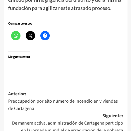
fundación para agilizar este atrasado proceso.
Comparte esto:
Me gusta esto:
Navegación
Anterior:
Preocupación por alto número de incendio en viviendas
de
de Cartagena
entradas
Siguiente:
De manera activa, administración de Cartagena participó
en la jornada mundial de erradicación de la pobreza