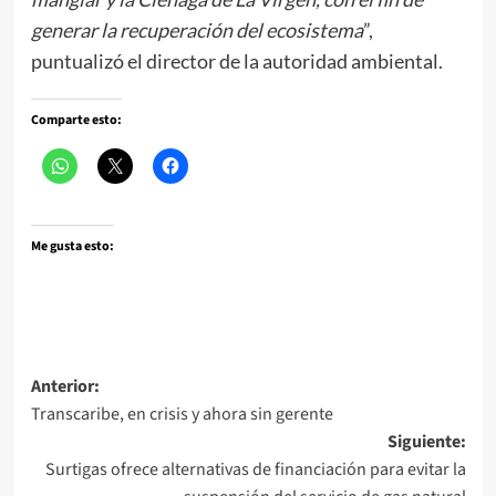
generar la recuperación del ecosistema
”,
puntualizó el director de la autoridad ambiental.
Comparte esto:
Me gusta esto:
Navegación
Anterior:
Transcaribe, en crisis y ahora sin gerente
de
Siguiente:
entradas
Surtigas ofrece alternativas de financiación para evitar la