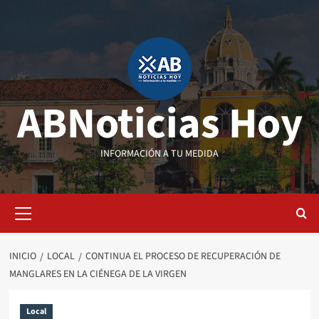
Saltar
al
contenido
ABNoticias Hoy
INFORMACIÓN A TU MEDIDA
Menú
primario
INICIO
LOCAL
CONTINUA EL PROCESO DE RECUPERACIÓN DE
MANGLARES EN LA CIÉNEGA DE LA VIRGEN
Local