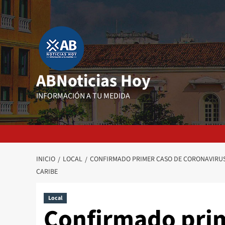
Saltar
al
contenido
ABNoticias Hoy
INFORMACIÓN A TU MEDIDA
INICIO
LOCAL
CONFIRMADO PRIMER CASO DE CORONAVIRUS 
CARIBE
Local
Confirmado prim