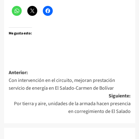
Me gusta esto:
Navegación
Anterior:
Con intervención en el circuito, mejoran prestación
de
servicio de energía en El Salado-Carmen de Bolívar
entradas
Siguiente:
Por tierra y aire, unidades de la armada hacen presencia
en corregimiento de El Salado