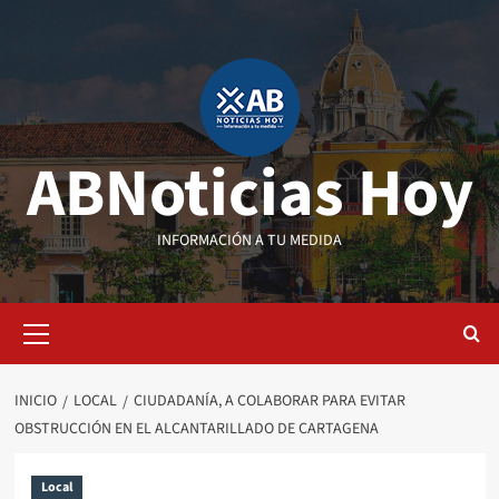
Saltar
al
contenido
ABNoticias Hoy
INFORMACIÓN A TU MEDIDA
Menú
primario
INICIO
LOCAL
CIUDADANÍA, A COLABORAR PARA EVITAR
OBSTRUCCIÓN EN EL ALCANTARILLADO DE CARTAGENA
Local