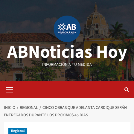
Saltar
al
contenido
ABNoticias Hoy
INFORMACIÓN A TU MEDIDA
Menú
primario
INICIO
REGIONAL
CINCO OBRAS QUE ADELANTA CARDIQUE SERÁN
ENTREGADOS DURANTE LOS PRÓXIMOS 45 DÍAS
Regional