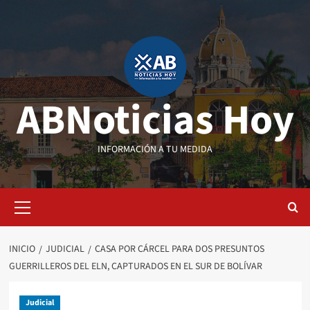
Saltar
al
contenido
ABNoticias Hoy
INFORMACIÓN A TU MEDIDA
Menú
primario
INICIO
JUDICIAL
CASA POR CÁRCEL PARA DOS PRESUNTOS
GUERRILLEROS DEL ELN, CAPTURADOS EN EL SUR DE BOLÍVAR
Judicial