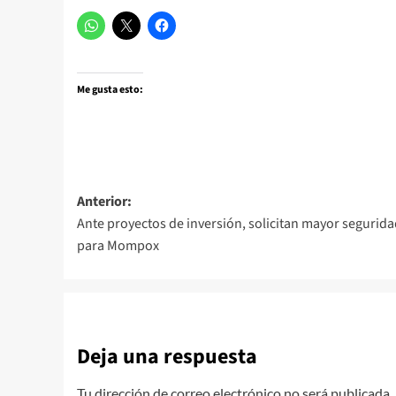
Me gusta esto:
Navegación
Anterior:
Ante proyectos de inversión, solicitan mayor segurid
de
para Mompox
entradas
Deja una respuesta
Tu dirección de correo electrónico no será publicada.