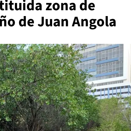
tituida zona de
año de Juan Angola