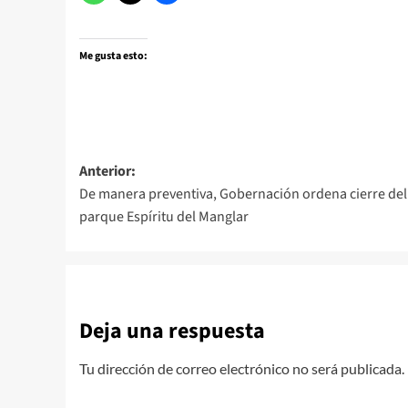
Me gusta esto:
Navegación
Anterior:
De manera preventiva, Gobernación ordena cierre del
de
parque Espíritu del Manglar
entradas
Deja una respuesta
Tu dirección de correo electrónico no será publicada.