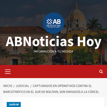
Saltar
al
contenido
ABNoticias Hoy
INFORMACIÓN A TU MEDIDA
Menú
primario
INICIO
JUDICIAL
CAPTURADOS EN OPERATIVOS CONTRA EL
NARCOTRÁFICO EN EL SUR DE BOLÍVAR, SON ENVIADOS A LA CÁRCEL
Judicial