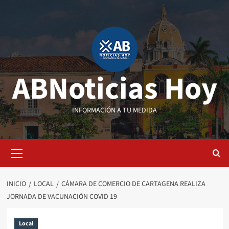
Saltar
al
contenido
ABNoticias Hoy
INFORMACIÓN A TU MEDIDA
Menú
primario
INICIO
LOCAL
CÁMARA DE COMERCIO DE CARTAGENA REALIZA
JORNADA DE VACUNACIÓN COVID 19
Local