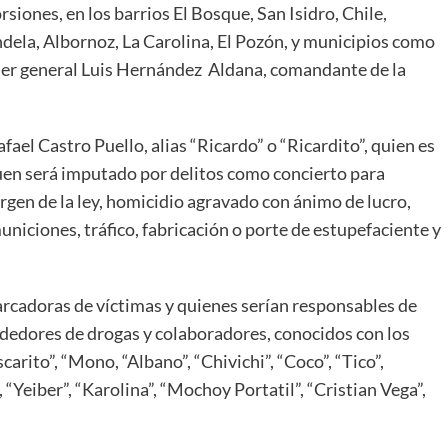
siones, en los barrios El Bosque, San Isidro, Chile,
dela, Albornoz, La Carolina, El Pozón, y municipios como
dier general Luis Hernández Aldana, comandante de la
ael Castro Puello, alias “Ricardo” o “Ricardito”, quien es
 quen será imputado por delitos como concierto para
rgen de la ley, homicidio agravado con ánimo de lucro,
uniciones, tráfico, fabricación o porte de estupefaciente y
marcadoras de víctimas y quienes serían responsables de
ndedores de drogas y colaboradores, conocidos con los
scarito”, “Mono, “Albano”, “Chivichi”, “Coco”, “Tico”,
 “Yeiber”, “Karolina”, “Mochoy Portatil”, “Cristian Vega”,