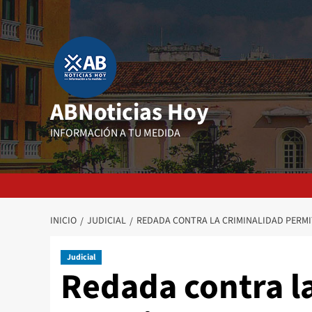
Saltar
al
contenido
ABNoticias Hoy
INFORMACIÓN A TU MEDIDA
INICIO
JUDICIAL
REDADA CONTRA LA CRIMINALIDAD PERMI
Judicial
Redada contra l