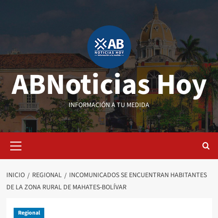
Saltar
al
contenido
ABNoticias Hoy
INFORMACIÓN A TU MEDIDA
Menú
primario
INICIO
REGIONAL
INCOMUNICADOS SE ENCUENTRAN HABITANTES
DE LA ZONA RURAL DE MAHATES-BOLÍVAR
Regional