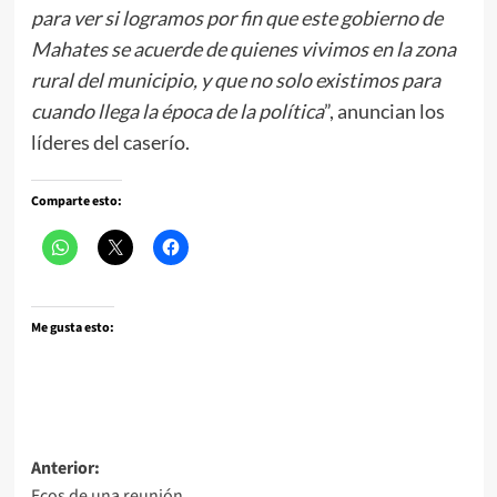
para ver si logramos por fin que este gobierno de
Mahates se acuerde de quienes vivimos en la zona
rural del municipio, y que no solo existimos para
cuando llega la época de la política
”, anuncian los
líderes del caserío.
Comparte esto:
Me gusta esto:
Navegación
Anterior:
Ecos de una reunión