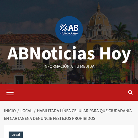
Saltar
al
contenido
ABNoticias Hoy
INFORMACIÓN A TU MEDIDA
Menú
primario
INICIO
LOCAL
HABILITADA LÍNEA CELULAR PARA QUE CIUDADANÍA
EN CARTAGENA DENUNCIE FESTEJOS PROHIBIDOS
Local