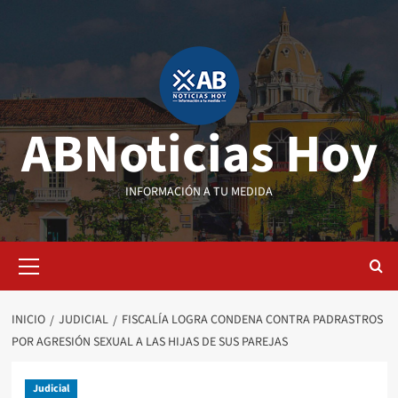
Saltar
al
contenido
ABNoticias Hoy
INFORMACIÓN A TU MEDIDA
Menú
primario
INICIO
JUDICIAL
FISCALÍA LOGRA CONDENA CONTRA PADRASTROS
POR AGRESIÓN SEXUAL A LAS HIJAS DE SUS PAREJAS
Judicial