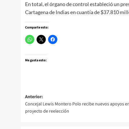
En total, el órgano de control estableció un pr
Cartagena de Indias en cuantía de $37.810 mill
Comparte esto:
Me gusta esto:
Navegación
Anterior:
Concejal Lewis Montero Polo recibe nuevos apoyos e
de
proyecto de reelección
entradas