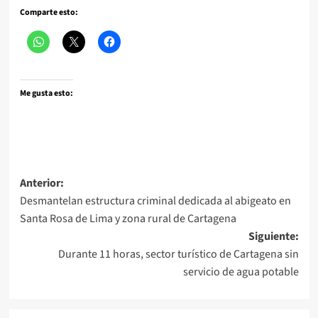
Comparte esto:
Me gusta esto:
Navegación
Anterior:
Desmantelan estructura criminal dedicada al abigeato en
de
Santa Rosa de Lima y zona rural de Cartagena
entradas
Siguiente:
Durante 11 horas, sector turístico de Cartagena sin
servicio de agua potable