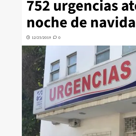
752 urgencias at
noche de navid
12/25/2019
0