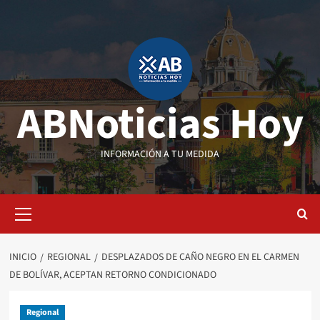
Saltar
al
contenido
ABNoticias Hoy
INFORMACIÓN A TU MEDIDA
Menú
primario
INICIO
REGIONAL
DESPLAZADOS DE CAÑO NEGRO EN EL CARMEN
DE BOLÍVAR, ACEPTAN RETORNO CONDICIONADO
Regional