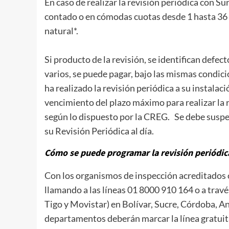
En caso de realizar la revisión periódica con Surt
contado o en cómodas cuotas desde 1 hasta 36 m
natural*.
Si producto de la revisión, se identifican defec
varios, se puede pagar, bajo las mismas condici
ha realizado la revisión periódica a su instalaci
vencimiento del plazo máximo para realizar la r
según lo dispuesto por la CREG. Se debe suspend
su Revisión Periódica al día.
Cómo se puede programar la revisión periódic
Con los organismos de inspección acreditados o 
llamando a las líneas 01 8000 910 164 o a través
Tigo y Movistar) en Bolívar, Sucre, Córdoba, A
departamentos deberán marcar la línea gratu