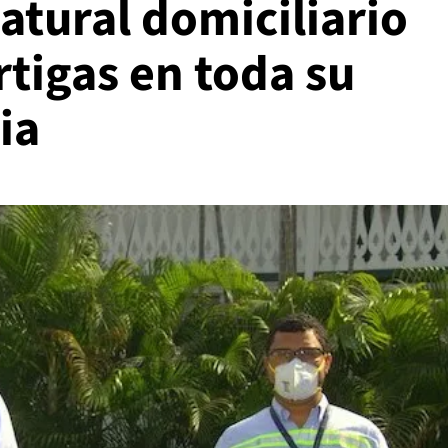
natural domiciliario
tigas en toda su
ia