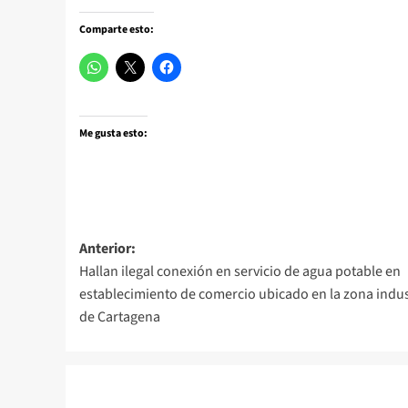
Comparte esto:
Me gusta esto:
Navegación
Anterior:
Hallan ilegal conexión en servicio de agua potable en
de
establecimiento de comercio ubicado en la zona indus
entradas
de Cartagena