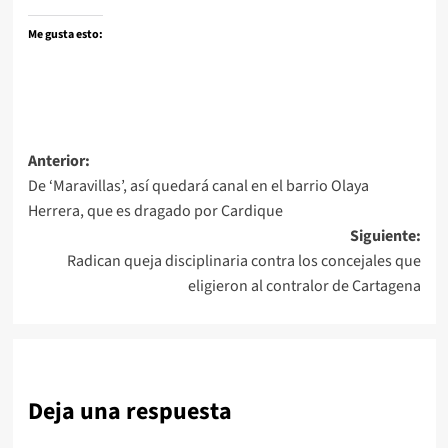
Me gusta esto:
Navegación
Anterior:
De ‘Maravillas’, así quedará canal en el barrio Olaya
de
Herrera, que es dragado por Cardique
entradas
Siguiente:
Radican queja disciplinaria contra los concejales que
eligieron al contralor de Cartagena
Deja una respuesta