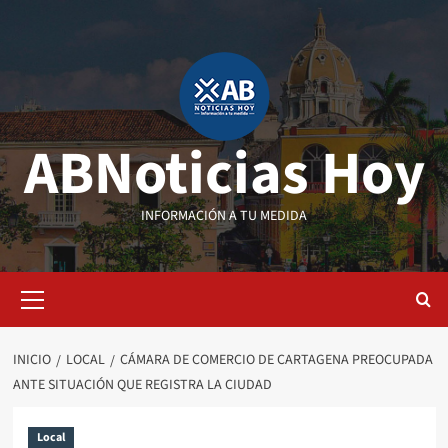
Saltar
al
contenido
ABNoticias Hoy
INFORMACIÓN A TU MEDIDA
Menú
primario
INICIO
LOCAL
CÁMARA DE COMERCIO DE CARTAGENA PREOCUPADA
ANTE SITUACIÓN QUE REGISTRA LA CIUDAD
Local