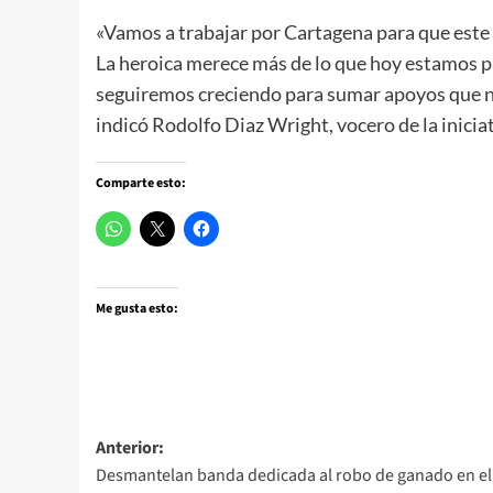
«Vamos a trabajar por Cartagena para que este s
La heroica merece más de lo que hoy estamos 
seguiremos creciendo para sumar apoyos que n
indicó Rodolfo Diaz Wright, vocero de la inicia
Comparte esto:
Me gusta esto:
Navegación
Anterior:
Desmantelan banda dedicada al robo de ganado en el
de