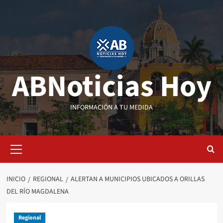
Saltar
al
contenido
ABNoticias Hoy
INFORMACIÓN A TU MEDIDA
Menú
primario
INICIO
REGIONAL
ALERTAN A MUNICIPIOS UBICADOS A ORILLAS
DEL RÍO MAGDALENA
Regional