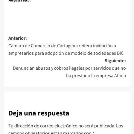
Me gusta esto:
Navegación
Anterior:
Cámara de Comercio de Cartagena reitera invitación a
de
empresarios para adopción de modelo de sociedades BIC
entradas
Siguiente:
Denuncian abusos y cobros ilegales por servicios que no
ha prestado la empresa Afinia
Deja una respuesta
Tu dirección de correo electrónico no será publicada.
Los
campos obligatorios están marcados con
*