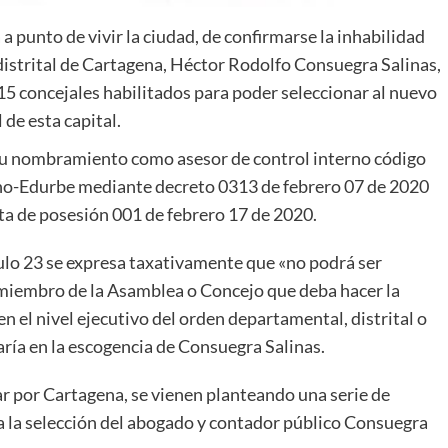
 a punto de vivir la ciudad, de confirmarse la inhabilidad
distrital de Cartagena, Héctor Rodolfo Consuegra Salinas,
 15 concejales habilitados para poder seleccionar al nuevo
 de esta capital.
 su nombramiento como asesor de control interno código
ano-Edurbe mediante decreto 0313 de febrero 07 de 2020
ta de posesión 001 de febrero 17 de 2020.
ículo 23 se expresa taxativamente que «no podrá ser
, miembro de la Asamblea o Concejo que deba hacer la
n el nivel ejecutivo del orden departamental, distrital o
aría en la escogencia de Consuegra Salinas.
 por Cartagena, se vienen planteando una serie de
 a la selección del abogado y contador público Consuegra