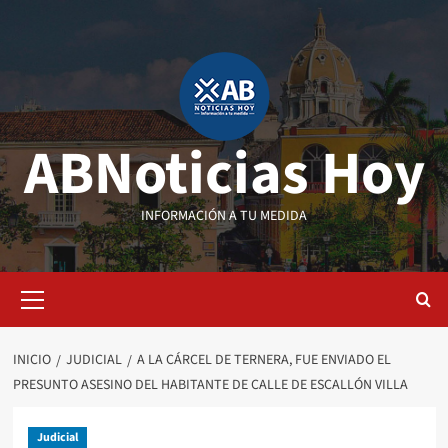
Saltar
al
contenido
ABNoticias Hoy
INFORMACIÓN A TU MEDIDA
Menú
primario
INICIO
JUDICIAL
A LA CÁRCEL DE TERNERA, FUE ENVIADO EL
PRESUNTO ASESINO DEL HABITANTE DE CALLE DE ESCALLÓN VILLA
Judicial