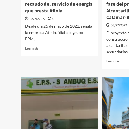
recaudo del servicio de energía
fase del p
que presta Afinia
Alcantaril
Calamar-B
05/28/2022
0
05/27/2022
Desde dia 25 de mayo de 2022, señala
la empresa Afinia, filial del grupo
El proyecto 
EPM,...
construcción
alcantarillad
Leer
Leer más
secundarias, 
más
sobre
Leer
Leer más
Baloto
más
dejó
sobre
de
Con
ser
la
un
social
punto
inicia
de
la
recaudo
2a
del
fase
servicio
del
de
proye
energía
Alcant