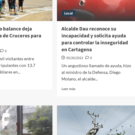
rio
horas
de
Local
ar-
la
r
elecciones
presidenciales
o balance deja
Alcalde Dau reconoce su
 de Cruceros para
incapacidad y solicita ayuda
a
para controlar la inseguridad
en Cartagena
0
05/26/2022
0
il visitantes entre
tripulantes con 13.7
Un angustioso llamado de ayuda, hizo
ólares en...
al ministro de la Defensa, Diego
Molano, el alcalde...
Leer
Leer más
más
sobre
vo
Alcalde
ce
Dau
reconoce
rada
su
incapacidad
ros
y