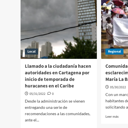
Local
Regional
Llamado a la ciudadanía hacen
Comunida
autoridades en Cartagena por
esclareci
inicio de temporada de
María La B
huracanes en el Caribe
05/30/2022
05/31/2022
0
Con un marc
habitantes d
Desde la administración se vienen
solicitando a
entregando una serie de
recomendaciones a las comunidades,
Leer
Leer más
ante el...
más
sobre