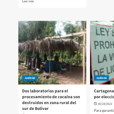
Leer
Leer más
Comu
más
exige
sobre
escla
Llamado
de
a
crime
la
en
ciudadanía
María
hacen
La
autoridades
Baja-
en
Bolíva
Cartagena
por
inicio
de
temporada
de
Judicial
huracanes
Judicial
en
el
Dos laboratorios para el
Cartagena
Caribe
procesamiento de cocaína son
por elecci
destruidos en zona rural del
05/28/2022
sur de Bolívar
Para garantiz