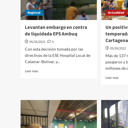
que
Sanita
presta
en
Afinia
Regional
Actualidad
Calam
Bolíva
Levantan embargo en contra
Un positiv
de liquidada EPS Ambuq
temporada
Cartagen
05/26/2022
0
05/26/2022
Con esta decisión tomada por las
directivas de la ESE Hospital Local de
Más de 137 m
Calamar-Bolívar, y...
pasajeros y 
millones de d
Leer
Leer más
más
Leer
Leer más
sobre
más
Levantan
sobre
embargo
Un
en
positi
contra
balan
de
deja
liquidada
tempo
EPS
de
Ambuq
Cruce