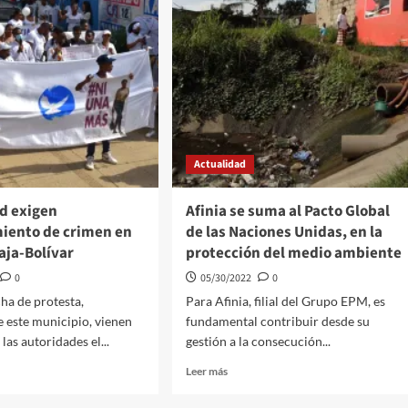
Actualidad
d exigen
Afinia se suma al Pacto Global
miento de crimen en
de las Naciones Unidas, en la
aja-Bolívar
protección del medio ambiente
0
05/30/2022
0
ha de protesta,
Para Afinia, filial del Grupo EPM, es
e este municipio, vienen
fundamental contribuir desde su
 las autoridades el...
gestión a la consecución...
Leer
Leer más
más
sobre