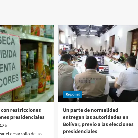
nidad
Afinia
n
se
recimiento
suma
al
n
Pacto
Global
de
las
Naciones
r
Unidas,
en
la
protección
del
medio
ambiente
Regional
 con restricciones
Un parte de normalidad
ones presidenciales
entregan las autoridades en
Bolívar, previo a las elecciones
0
presidenciales
ar el desarrollo de las