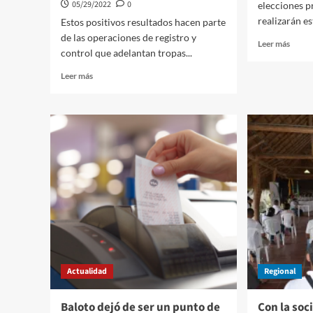
05/29/2022
0
elecciones p
realizarán e
Estos positivos resultados hacen parte
de las operaciones de registro y
Leer
Leer más
control que adelantan tropas...
más
sobre
Leer
Leer más
Carta
más
con
sobre
restri
Dos
por
laboratorios
elecci
para
presid
el
procesamiento
de
cocaína
son
destruidos
en
zona
rural
Actualidad
Regional
del
sur
de
Baloto dejó de ser un punto de
Con la soci
Bolívar