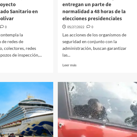
royecto
entregan un parte de
lado Sanitario en
normalidad a 48 horas de la
olívar
elecciones presidenciales
0
05/27/2022
0
contempla la
Las acciones de los organismos de
 de redes de
seguridad en conjunto con la
o, colectores, redes
administración, buscan garantizar
pozos de inspección,...
las...
Leer
Leer más
más
sobre
Autoridades
en
ización,
Cartagena
entregan
un
parte
de
normalidad
cto
a
arillado
48