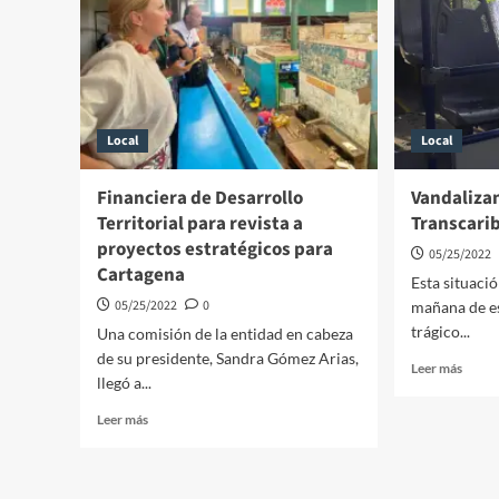
para
Carta
Local
Local
Financiera de Desarrollo
Vandalizan
Territorial para revista a
Transcari
proyectos estratégicos para
05/25/2022
Cartagena
Esta situació
05/25/2022
0
mañana de es
trágico...
Una comisión de la entidad en cabeza
de su presidente, Sandra Gómez Arias,
Leer
Leer más
llegó a...
más
sobre
Leer
Leer más
Vanda
más
9
sobre
buses
Financiera
del