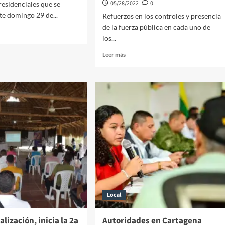
05/28/2022
0
residenciales que se
ste domingo 29 de...
Refuerzos en los controles y presencia
de la fuerza pública en cada uno de
los...
Leer
Leer más
gena
más
sobre
cciones
Un
parte
ones
de
enciales
normalidad
entregan
las
autoridades
en
Bolívar,
previo
a
las
Local
elecciones
presidenciales
alización, inicia la 2a
Autoridades en Cartagena