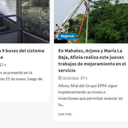
solicita
gena
ayuda
para
controlar
la
inseguridad
Regional
en
Cartagena
 9 buses del sistema
En Mahates, Arjona y María La
be
Baja, Afinia realiza este jueves
trabajos de mejoramiento en el
0
servicio
n se presentó en la
05/25/2022
0
te 25 de mayo, luego de
Afinia, filial del Grupo EPM, sigue
implementando acciones e
inversiones que permitan avanzar en
la...
lizan
Leer
Leer más
más
sobre