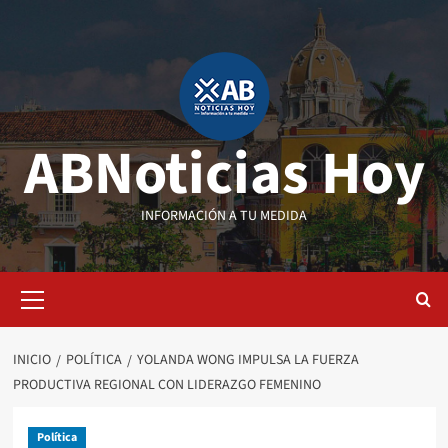
Saltar
al
contenido
ABNoticias Hoy
INFORMACIÓN A TU MEDIDA
Menú
primario
INICIO
POLÍTICA
YOLANDA WONG IMPULSA LA FUERZA
PRODUCTIVA REGIONAL CON LIDERAZGO FEMENINO
Política