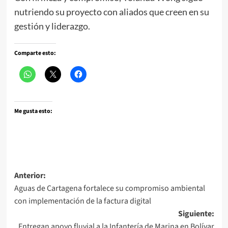
nutriendo su proyecto con aliados que creen en su
gestión y liderazgo.
Comparte esto:
Me gusta esto:
Navegación
Anterior:
Aguas de Cartagena fortalece su compromiso ambiental
de
con implementación de la factura digital
entradas
Siguiente:
Entregan apoyo fluvial a la Infantería de Marina en Bolívar