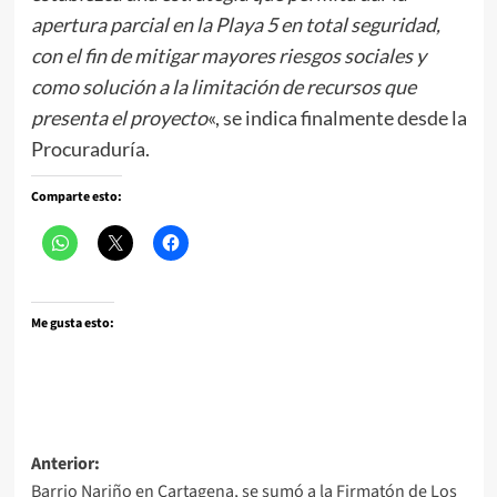
apertura parcial en la Playa 5 en total seguridad,
con el fin de mitigar mayores riesgos sociales y
como solución a la limitación de recursos que
presenta el proyecto
«, se indica finalmente desde la
Procuraduría.
Comparte esto:
Me gusta esto:
Navegación
Anterior:
Barrio Nariño en Cartagena, se sumó a la Firmatón de Los