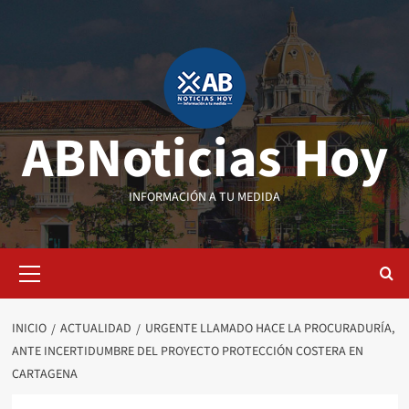
Saltar
al
contenido
ABNoticias Hoy
INFORMACIÓN A TU MEDIDA
Menú
primario
INICIO
ACTUALIDAD
URGENTE LLAMADO HACE LA PROCURADURÍA,
ANTE INCERTIDUMBRE DEL PROYECTO PROTECCIÓN COSTERA EN
CARTAGENA