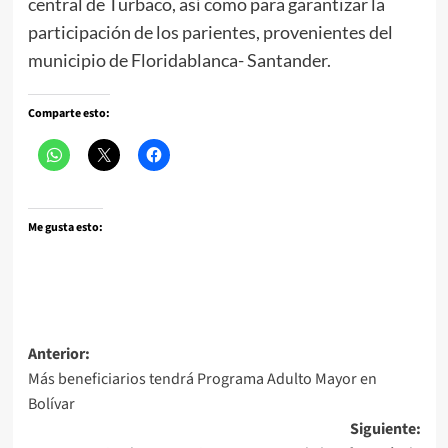
central de Turbaco, así como para garantizar la
participación de los parientes, provenientes del
municipio de Floridablanca- Santander.
Comparte esto:
Me gusta esto:
Navegación
Anterior:
Más beneficiarios tendrá Programa Adulto Mayor en
de
Bolívar
entradas
Siguiente: