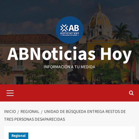
Saltar
al
contenido
ABNoticias Hoy
INFORMACIÓN A TU MEDIDA
Menú
primario
INICIO
REGIONAL
UNIDAD DE BÚSQUEDA ENTREGA RESTOS DE
TRES PERSONAS DESAPARECIDAS
Regional