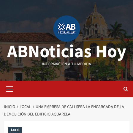
Saltar
al
contenido
ABNoticias Hoy
INFORMACIÓN A TU MEDIDA
Menú
primario
INICIO
LOCAL
UNA EMPRESA DE CALI SERÁ LA ENCARGADA DE LA
DEMOLICIÓN DEL EDIFICIO AQUARELA
Local