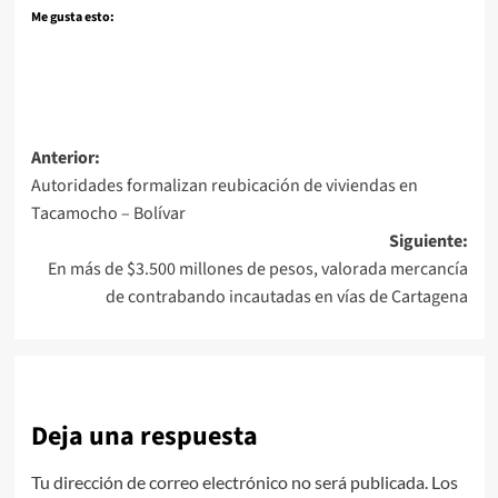
Me gusta esto:
Navegación
Anterior:
Autoridades formalizan reubicación de viviendas en
de
Tacamocho – Bolívar
entradas
Siguiente:
En más de $3.500 millones de pesos, valorada mercancía
de contrabando incautadas en vías de Cartagena
Deja una respuesta
Tu dirección de correo electrónico no será publicada.
Los