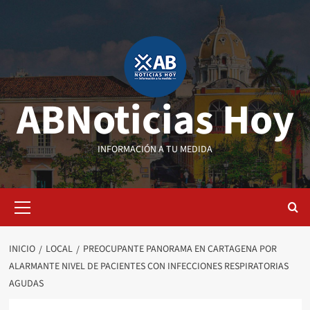
Saltar
al
contenido
ABNoticias Hoy
INFORMACIÓN A TU MEDIDA
Menú
primario
INICIO
LOCAL
PREOCUPANTE PANORAMA EN CARTAGENA POR
ALARMANTE NIVEL DE PACIENTES CON INFECCIONES RESPIRATORIAS
AGUDAS