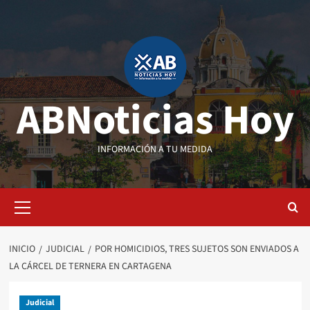
Saltar
al
contenido
ABNoticias Hoy
INFORMACIÓN A TU MEDIDA
Menú
primario
INICIO
JUDICIAL
POR HOMICIDIOS, TRES SUJETOS SON ENVIADOS A
LA CÁRCEL DE TERNERA EN CARTAGENA
Judicial