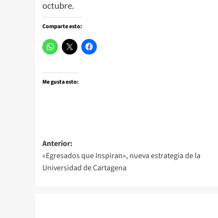
octubre.
Comparte esto:
Me gusta esto:
Navegación
Anterior:
«Egresados que Inspiran», nueva estrategia de la
de
Universidad de Cartagena
entradas