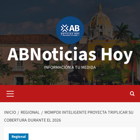
Saltar
al
contenido
ABNoticias Hoy
INFORMACIÓN A TU MEDIDA
Menú
primario
INICIO
REGIONAL
MOMPOX INTELIGENTE PROYECTA TRIPLICAR SU
COBERTURA DURANTE EL 2026
Regional